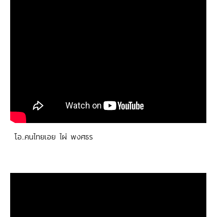
โอ..คนไทยเอย ไผ่ พงศธร