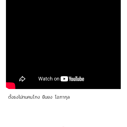
ตั้งธงไม่ทนคนโกง ยืนยง โอภากุล