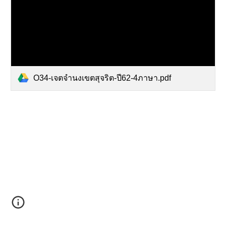
O34-เจตจำนงเขตสุจริต-ปี62-4ภาษา.pdf