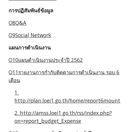
การปฏิสัมพันธ์ข้อมูล
O8Q&A
O9Social Network
แผนการดำเนินงาน
O10แผนดำเนินงานประจำปี 2562
O11รายงานการกำกับติดตามการดำเนินงาน รอบ 6
เดือน
1.
http://plan.loei1.go.th/home/report6mount
2. http://amss.loei1.go.th/rss/index.php?
on=report_budget_Expense